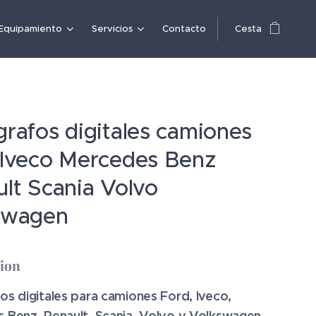
Equipamiento
Servicios
Contacto
Cesta
rafos digitales camiones
 Iveco Mercedes Benz
lt Scania Volvo
swagen
cion
os digitales para camiones Ford, Iveco,
 Benz, Renault, Scania, Volvo y Volkswagen.