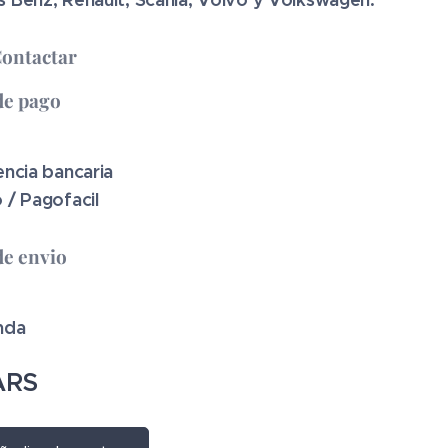
Contactar
de pago
encia bancaria
 / Pagofacil
e envio
nda
RS