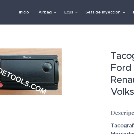
Inicio
Airbag
Ecus
Sets de inyeccion
Tacog
Ford
Renau
Volk
Descrip
Tacograf
Mercedes