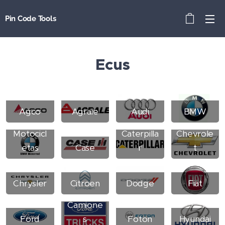
Pin Code Tools
Ecus
Agco
Agrale
Audi
BMW
BMW
Motocicl
Caterpilla
Chevrole
etas
Case
r
t
Chrysler
Citroen
Dodge
Fiat
Ford
Camione
Ford
s
Foton
Hyundai