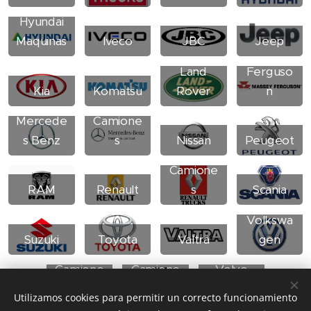
Hyundai
Maquinas
Iveco
JBC
Jeep
Massey
Land
Ferguso
Mercede
Kia
Komatsu
Rover
n
s Benz
Mercede
Camione
s Benz
s
Nissan
Peugeot
Renault
Camione
RAM
Renault
s
Scania
Volkswa
Volkswa
Suzuki
Toyota
Valtra
gen
gen
Volvo
Camione
Camione
Volvo
s
s
Maquinas
Utilizamos cookies para permitir un correcto funcionamiento