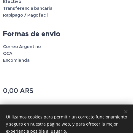
Efectivo
Transferencia bancaria
Rapipago / Pagofacil
Formas de envio
Correo Argentino
OCA
Encomienda
0,00
ARS
Pincodetools
Utilizamos cookies para permitir un correcto funcionamiento
y seguro en nuestra página web, y para ofrecer la mejor
Cookies
experiencia posible al usuario.