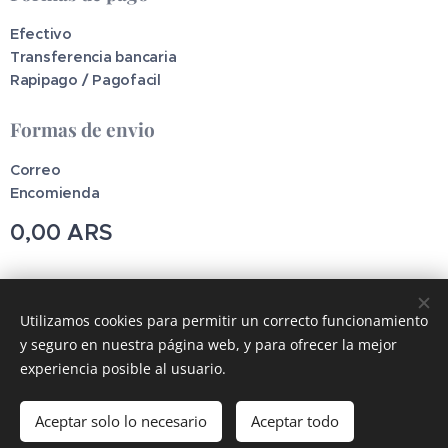
Efectivo
Transferencia bancaria
Rapipago / Pagofacil
Formas de envio
Correo
Encomienda
0,00
ARS
Pincodetools
Utilizamos cookies para permitir un correcto funcionamiento
y seguro en nuestra página web, y para ofrecer la mejor
Cookies
experiencia posible al usuario.
Añadir a la cesta
Aceptar solo lo necesario
Aceptar todo