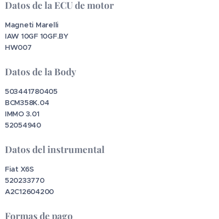
Datos de la ECU de motor
Magneti Marelli
IAW 10GF 10GF.BY
HW007
Datos de la Body
503441780405
BCM358K.04
IMMO 3.01
52054940
Datos del instrumental
Fiat X6S
520233770
A2C12604200
Formas de pago