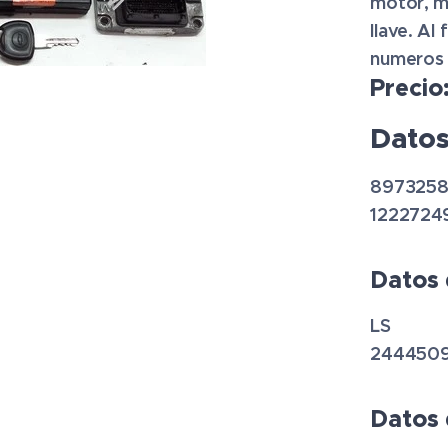
motor, m
llave.
Al 
numeros 
Precio
Datos
897325
1222724
Datos 
LS
244450
Datos 