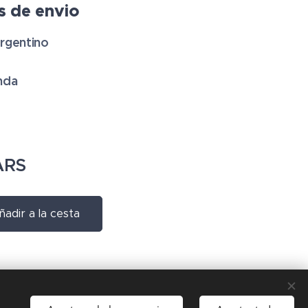
 de envio
rgentino
nda
RS
ñadir a la cesta