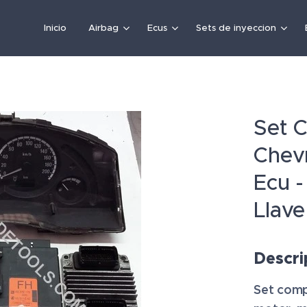
Inicio
Airbag
Ecus
Sets de inyeccion
Set C
Chevr
Ecu -
Llave
Descri
Set compl