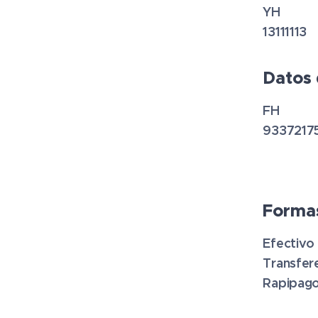
YH
13111113
Datos 
FH
9337217
Forma
Efectivo
Transfer
Rapipago