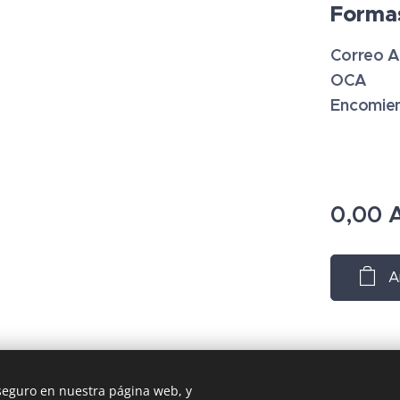
Formas
Correo A
OCA
Encomie
0,00
A
A
 seguro en nuestra página web, y