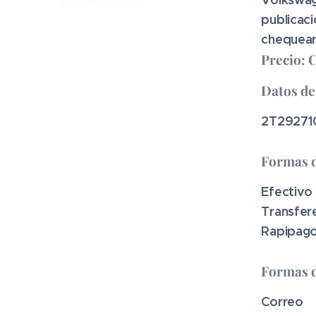
publicac
chequear 
Precio: 
Datos de
2T29271
Formas 
Efectivo
Transfer
Rapipago
Formas d
Correo