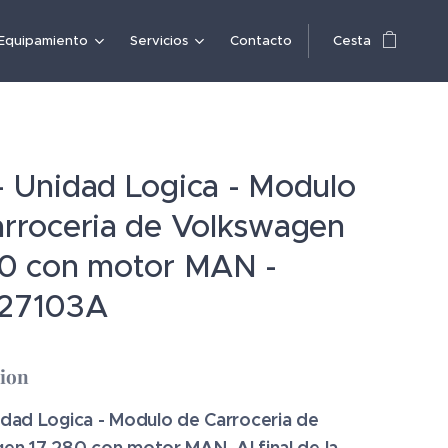
Equipamiento
Servicios
Contacto
Cesta
 Unidad Logica - Modulo
arroceria de Volkswagen
80 con motor MAN -
27103A
cion
idad Logica - Modulo de Carroceria de
en 17.280 con motor MAN. Al final de la