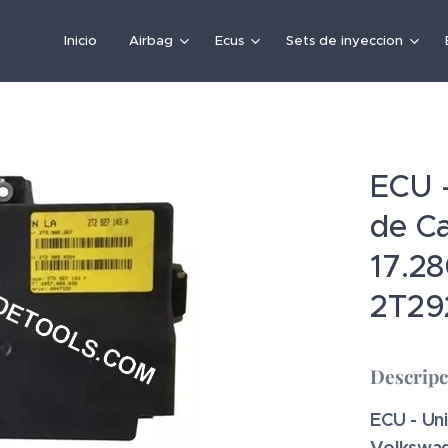
Inicio
Airbag
Ecus
Sets de inyeccion
ECU -
de C
17.2
2T29
Descrip
ECU - Un
Volkswag