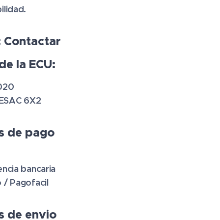
ilidad.
: Contactar
de la ECU:
020
ESAC 6X2
s de pago
encia bancaria
 / Pagofacil
 de envio