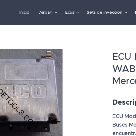
Inicio
Airbag
Ecus
Sets de inyeccion
ECU 
WABC
Merc
Descri
ECU Mod
Buses Mer
encuentr