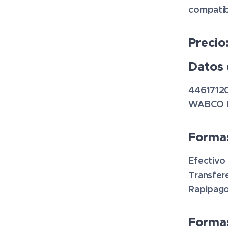
compatib
Precio
Datos 
4461712
WABCO 
Forma
Efectivo
Transfer
Rapipago
Formas