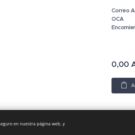
Correo A
OCA
Encomie
0,00
A
A
 seguro en nuestra página web, y