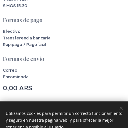
SIMOS 15.30
Formas de pago
Efectivo
Transferencia bancaria
Rapipago / Pagofacil
Formas de envio
Correo
Encomienda
0,00
ARS
Pincodetools
Utilizamos cookies para permitir un correcto funcionamiento
y seguro en nuestra página web, y para ofrecer la mejor
Cookies
experiencia posible al usuario.