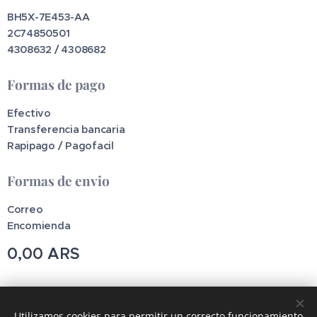
BH5X-7E453-AA
2C74850501
4308632 /
4308682
Formas de pago
Efectivo
Transferencia bancaria
Rapipago / Pagofacil
Formas de envio
Correo
Encomienda
0,00
ARS
Pincodetools
Utilizamos cookies para permitir un correcto funcionamiento