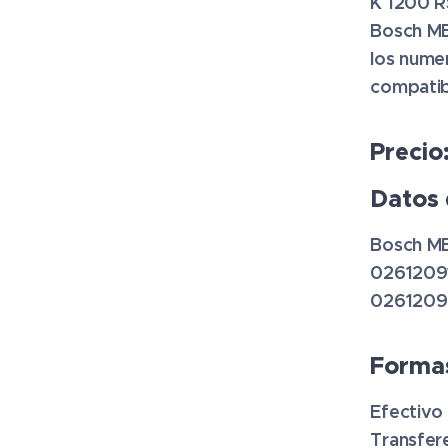
K 1200 R
Bosch ME 
los nume
compatib
Precio
Datos 
Bosch ME
0261209
0261209
Forma
Efectivo
Transfer