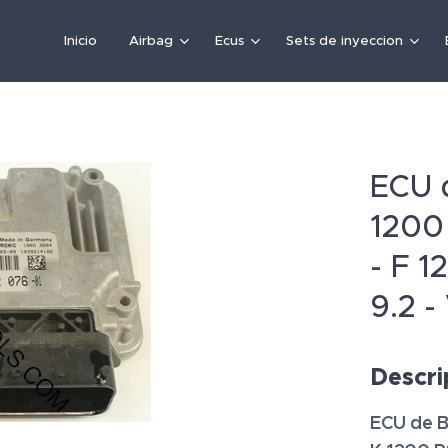
Inicio
Airbag
Ecus
Sets de inyeccion
ECU 
1200 
- F 
9.2 -
Descri
ECU de 