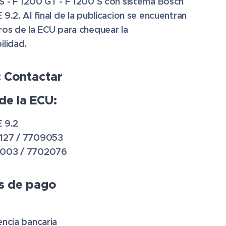
S - F 1200 GT - F 1200 S
con sistema Bosch
9.2. Al final de la publicacion se encuentran
ros de la ECU para chequear la
ilidad.
: Contactar
de la ECU:
 9.2
127 / 7709053
003 / 7702076
s de pago
encia bancaria