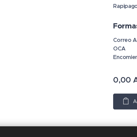
Rapipago
Formas
Correo A
OCA
Encomie
0,00
A
A