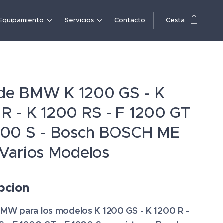
Equipamiento
Servicios
Contacto
Cesta
de BMW K 1200 GS - K
R - K 1200 RS - F 1200 GT
1200 S - Bosch BOSCH ME
 Varios Modelos
pcion
BMW para los modelos
K 1200 GS - K 1200 R -