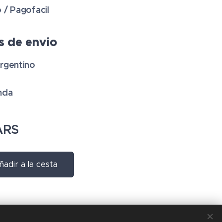
 / Pagofacil
 de envio
rgentino
nda
RS
ñadir a la cesta